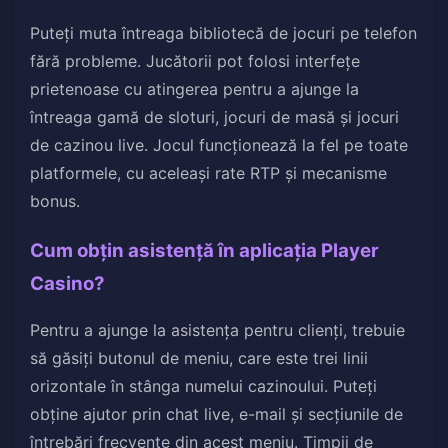
Puteți muta întreaga bibliotecă de jocuri pe telefon
fără probleme. Jucătorii pot folosi interfețe
prietenoase cu atingerea pentru a ajunge la
întreaga gamă de sloturi, jocuri de masă și jocuri
de cazinou live. Jocul funcționează la fel pe toate
platformele, cu aceleași rate RTP și mecanisme
bonus.
Cum obțin asistență în aplicația Player
Casino?
Pentru a ajunge la asistența pentru clienți, trebuie
să găsiți butonul de meniu, care este trei linii
orizontale în stânga numelui cazinoului. Puteți
obține ajutor prin chat live, e-mail și secțiunile de
întrebări frecvente din acest meniu. Timpii de