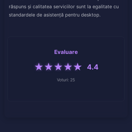
răspuns și calitatea serviciilor sunt la egalitate cu
standardele de asistență pentru desktop.
Evaluare
★
★
★
★
★
4.4
Voturi: 25